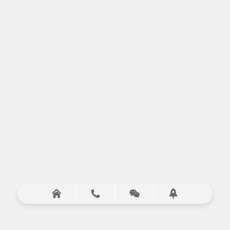



