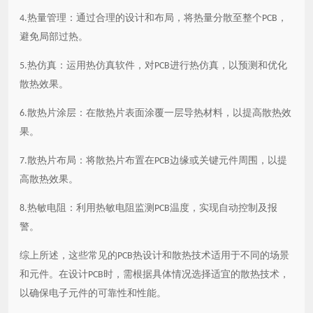
热量管理：通过合理的设计和布局，将热量分散至整个
，
4.
PCB
避免局部过热。
热仿真：运用热仿真软件，对
进行热仿真，以预测和优化
5.
PCB
散热效果。
散热片涂层：在散热片表面涂覆一层导热材料，以提高散热效
6.
果。
散热片布局：将散热片布置在
边缘或关键元件周围，以提
7.
PCB
高散热效果。
热敏电阻：利用热敏电阻监测
温度，实现自动控制及报
8.
PCB
警。
综上所述，这些常见的
热设计和散热技术适用于不同的场景
PCB
和元件。在设计
时，需根据具体情况选择适宜的散热技术，
PCB
以确保电子元件的可靠性和性能。