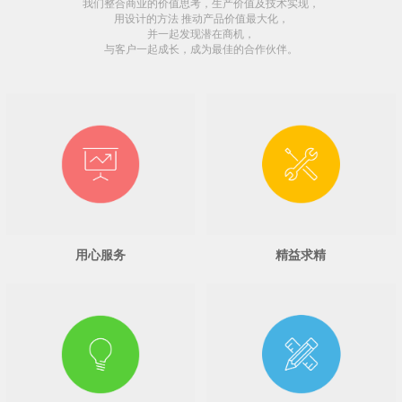
我们整合商业的价值思考，生产价值及技术实现，
用设计的方法 推动产品价值最大化，
并一起发现潜在商机，
与客户一起成长，成为最佳的合作伙伴。
用心服务
精益求精