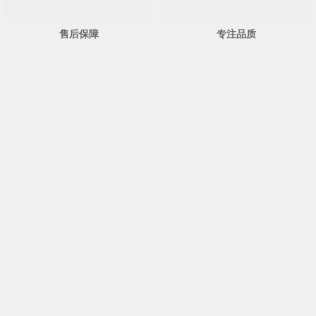
售后保障
专注品质