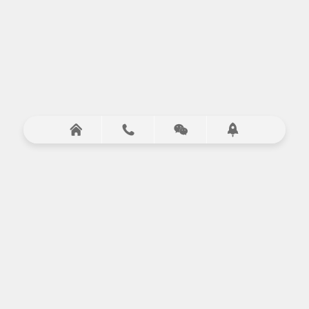



