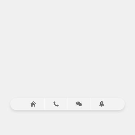



